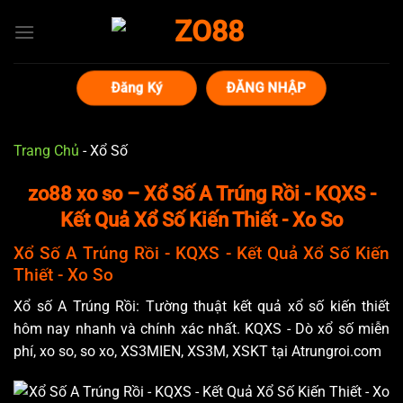
Bỏ
qua
nội
dung
Đăng Ký
ĐĂNG NHẬP
Trang Chủ
-
Xổ Số
zo88 xo so – Xổ Số A Trúng Rồi - KQXS -
Kết Quả Xổ Số Kiến Thiết - Xo So
Xổ Số A Trúng Rồi - KQXS - Kết Quả Xổ Số Kiến
Thiết - Xo So
Xổ số A Trúng Rồi: Tường thuật kết quả xổ số kiến thiết
hôm nay nhanh và chính xác nhất. KQXS - Dò xổ số miễn
phí, xo so, so xo, XS3MIEN, XS3M, XSKT tại Atrungroi.com