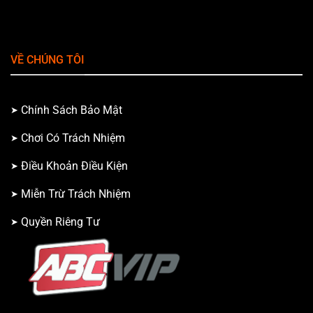
khuyen-mai-zo88-vong-quay-may-man
Hướng dẫn chi tiết cách nhận khuyến mãi Zo88
VỀ CHÚNG TÔI
Nhiều người chơi bỏ lỡ khuyến mãi tại Zo88 chỉ vì không
làm đúng vài bước cơ bản. Nội dung dưới đây sẽ hướng
dẫn từng bước để bạn không bỏ sót bất kỳ ưu đãi nào.
Chính Sách Bảo Mật
Chơi Có Trách Nhiệm
Bước 1: Đăng ký tài khoản Zo88 hợp lệ
Truy cập trang chủ chính thức
và tạo tài khoản Zo88 với
Điều Khoản Điều Kiện
đầy đủ thông tin: số điện thoại, email, họ tên trùng khớp
Miễn Trừ Trách Nhiệm
với tài khoản ngân hàng. Thông tin chưa chuẩn ngay từ
đầu sẽ dễ gây rắc rối khi xác minh và rút thưởng.
Quyền Riêng Tư
Bước 2: Xác minh cơ bản & cài đặt bảo mật
Sau khi có tài khoản Zo88, bạn nên:
Liên kết số điện thoại, email để nhận thông báo khuyến