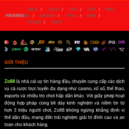
- Đua top doanh thu cược nhận quà
8kbet
23win
ta88
789f
May-
- Nhận code thưởng miễn phí khi đăng nhập mỗi ngày
FRIENDS:
88
kubet88
777loc
88xx
555win
ken88
Những khuyến mãi sự kiện thường có thời gian ngắn
nhưng giá trị thưởng cao, cạnh tranh giữa các thành viên
cũng lớn hơn.
6. Vòng quay may mắn & phần thưởng miễn phí
GIỚI THIỆU
Zo88 thường đính kèm mini game "vòng quay may mắn"
dành cho thành viên đã nạp tiền hoặc hoàn thành nhiệm
vụ ngày. Phần thưởng có thể là:
Zo88
là nhà cái uy tín hàng đầu, chuyên cung cấp các dịch
vụ cá cược trực tuyến đa dạng như casino, xổ số, thể thao,
Free spin trong slot game.
esports và nhiều trò chơi hấp dẫn khác. Với giấy phép hoạt
Tiền mặt nhỏ không yêu cầu cược.
động hợp pháp cùng bề dày kinh nghiệm và niềm tin từ
hơn 3 triệu người chơi, Zo88 không ngừng khẳng định vị
Điểm thưởng tích lũy để đổi quà.
thế dẫn đầu, mang đến trải nghiệm giải trí đỉnh cao và an
toàn cho khách hàng.