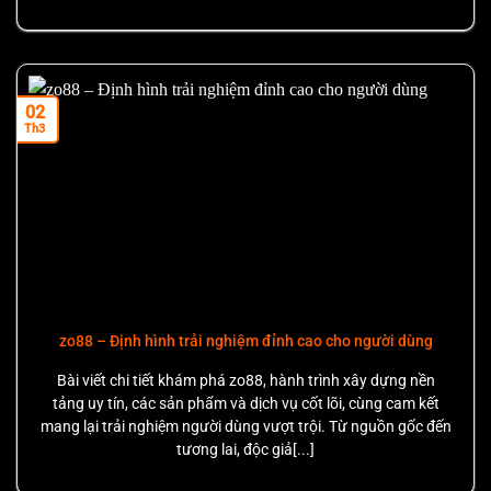
Kết luận: Có nên săn khuyến mãi Zo88 thường xuyên?
Tổng quan về Zo88 và chính sách khuyến mãi
Zo88
là thương hiệu nhà cái trực tuyến tập trung mạnh vào
02
Th3
thị trường châu Á, trong đó có Việt Nam, với hệ sinh thái
sản phẩm gồm: cá cược thể thao, casino live, slot game,
bắn cá và xổ số. Điểm khiến Zo88 thu hút người chơi mới
chính là hệ thống
khuyến mãi (khuyen mai)
được thiết kế
liên tục, xoay vòng theo tuần và theo mùa.
Khác với nhiều nhà cái chỉ tập trung vào một vài gói bonus
lớn, Zo88 thường "chia nhỏ" ưu đãi thành nhiều mức: từ
zo88 – Định hình trải nghiệm đỉnh cao cho người dùng
tân thủ, nạp lại, hoàn trả đến sự kiện đặc biệt, giúp người
chơi có thể lựa chọn chương trình phù hợp với vốn và
Bài viết chi tiết khám phá zo88, hành trình xây dựng nền
tảng uy tín, các sản phẩm và dịch vụ cốt lõi, cùng cam kết
phong cách chơi của mình.
mang lại trải nghiệm người dùng vượt trội. Từ nguồn gốc đến
tương lai, độc giả[...]
Nguyên tắc chung trong chính sách khuyến mãi Zo88