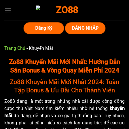
Bỏ
qua
nội
dung
Đăng Ký
ĐĂNG NHẬP
Trang Chủ
-
Khuyến Mãi
Zo88 Khuyến Mãi Mới Nhất: Hướng Dẫn
Săn Bonus & Vòng Quay Miễn Phí 2024
Zo88 Khuyến Mãi Mới Nhất 2024: Toàn
Tập Bonus & Ưu Đãi Cho Thành Viên
Zo88 đang là một trong những nhà cái được cộng đồng
cược thủ Việt Nam tìm kiếm nhiều nhờ hệ thống
khuyến
mãi
đa dạng, dễ nhận và có giá trị thưởng cao. Tuy nhiên,
không phải ai cũng hiểu rõ cách tận dụng triệt để các ưu