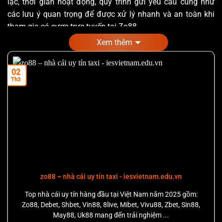
lạc, thời gian hoạt động, quy trình gửi yêu cầu cũng như
các lưu ý quan trọng để được xử lý nhanh và an toàn khi
tham gia cá cược trực tuyến tại Zo88.
Xem thêm
Danh Mục Nội Dung
Giới thiệu chung về kênh liên hệ Zo88
02
Th3
Các kênh liên hệ Zo88 chính thức
Hướng dẫn liên hệ Zo88 nhanh và hiệu quả
Những vấn đề thường gặp khi liên hệ Zo88
Bảo mật thông tin khi liên hệ nhà cái Zo88
Liên hệ hợp tác kinh doanh & đại lý Zo88
Câu hỏi thường gặp về liên hệ Zo88
zo88 – nhà cái uy tín taxi - iesvietnam.edu.vn
Kết luận – Khi nào nên sử dụng trang liên hệ Zo88
Top nhà cái uy tín hàng đầu tại Việt Nam năm 2025 gồm:
Zo88, Debet, Shbet, Vin88, 8live, Mibet, Vivu88, Zbet, Sin88,
Giới Thiệu Chung Về Kênh Liên Hệ Zo88
May88, Uk88 mang đến trải nghiệm ...