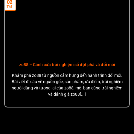
02
hay không, tránh gọi nhầm số giả mạo.
Th3
4. Kênh mạng xã hội & ứng dụng nhắn tin
Zo88 thường sử dụng các nền tảng như Zalo, Telegram,
Facebook để truyền tải thông tin khuyến mãi, cập nhật bảo
trì, cũng như hỗ trợ cơ bản cho thành viên.
Link nhóm, fanpage, hoặc ID hỗ trợ chính thức sẽ được giới
thiệu tại khu vực
lien he
trên
.
zo88 – Cánh cửa trải nghiệm số đột phá và đổi mới
Bạn nên truy cập thông qua liên kết trên website để đảm
Khám phá zo88 từ nguồn cảm hứng đến hành trình đổi mới.
bảo đúng trang chính thức.
Bài viết đi sâu về nguồn gốc, sản phẩm, ưu điểm, trải nghiệm
người dùng và tương lai của zo88, mời bạn cùng trải nghiệm
và đánh giá zo88[...]
kenh-lien-he-zo88
Hướng Dẫn Liên Hệ Zo88 Nhanh Và Hiệu Quả
Nhiều người chơi mất khá nhiều thời gian chờ hỗ trợ chỉ vì