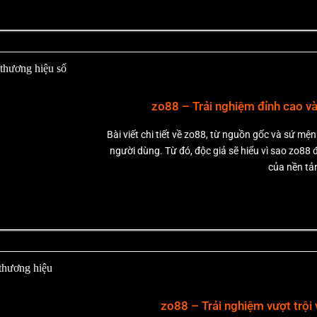
Chuẩn bị trước khi đăng ký Zo88
 bị trước một số thông tin cơ bản. Điều này giúp hạn chế sai s
zo88 – Trải nghiệm đỉnh cao và
Thông tin cá nhân cần có
Bài viết chi tiết về zo88, từ nguồn gốc và sứ m
 để phục vụ quản lý tài khoản và xác minh danh tính:
người dùng. Từ đó, độc giả sẽ hiểu vì sao zo88 
của nền tản
Họ và tên trùng khớp với chủ tài khoản ngân hàng.
Ngày tháng năm sinh, đảm bảo trên 18 tuổi theo quy định.
Số điện thoại cá nhân còn sử dụng, phục vụ nhận mã OTP.
Địa chỉ email (nếu có) để kích hoạt và khôi phục mật khẩu.
àng bạn đang sử dụng nếu dự định nạp/rút qua tài khoản ngâ
Thiết bị & kết nối
zo88 – Trải nghiệm vượt trội 