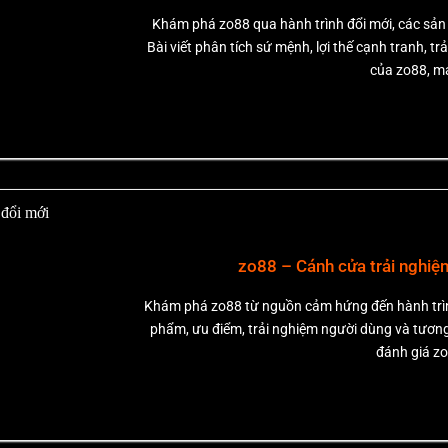
oại hoặc máy tính bảng. Chỉ cần:
Khám phá zo88 qua hành trình đổi mới, các sả
Bài viết phân tích sứ mệnh, lợi thế cạnh tranh, tr
Kết nối Internet ổn định (WiFi hoặc 4G/5G).
của zo88, ma
Trình duyệt cập nhật mới (Chrome, Safari, Edge…).
ình duyệt bị chặn pop-up hoặc chặn cookie quá gắt, tránh lỗi gử
ớng dẫn dang ky Zo88 chi tiết từng b
trang chính thức
. Thời gian thao tác trung bình chỉ khoảng 1–3 
zo88 – Cánh cửa trải nghiệ
Bước 1: Truy cập đúng liên kết Zo88 chính thức
Khám phá zo88 từ nguồn cảm hứng đến hành trình 
 đang truy cập đúng trang Zo88 từ hệ thống liên kết uy tín. Ưu
phẩm, ưu điểm, trải nghiệm người dùng và tương
có giao diện tương tự.
đánh giá zo8
Giao dien trang chu Zo88 tren may tinh va dien thoai