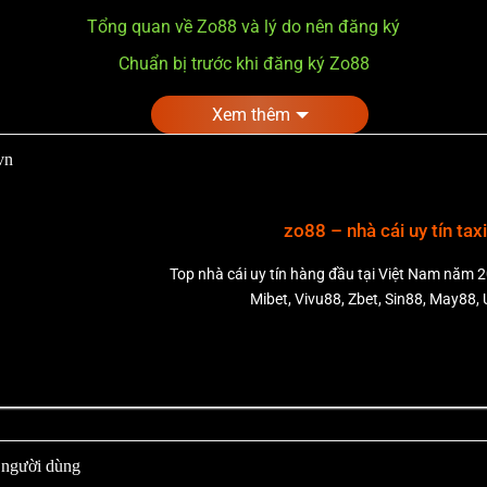
Tổng quan về Zo88 và lý do nên đăng ký
Chuẩn bị trước khi đăng ký Zo88
Hướng dẫn dang ky Zo88 chi tiết từng bước
Xem thêm
Cách xác minh tài khoản Zo88 (KYC)
Thiết lập bảo mật tài khoản Zo88
Hướng dẫn nạp/rút tiền sau khi đăng ký
zo88 – nhà cái uy tín tax
Khuyến mãi & ưu đãi cho tài khoản mới Zo88
Top nhà cái uy tín hàng đầu tại Việt Nam năm 2
Các lỗi đăng ký Zo88 thường gặp & cách xử lý
Mibet, Vivu88, Zbet, Sin88, May88,
Mẹo chơi an toàn & quản lý vốn tại Zo88
Câu hỏi thường gặp khi đăng ký Zo88
Kết luận
Tổng quan về Zo88 và lý do nên đăng k