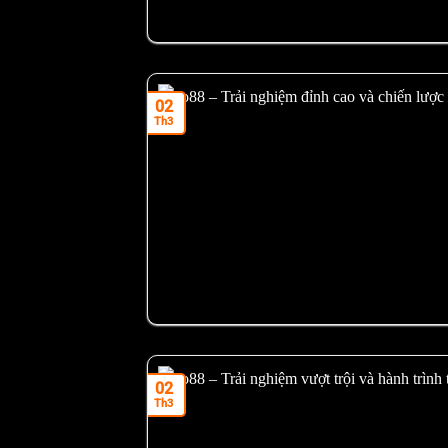
Để quy trình đăng ký Zo88 diễn ra suôn sẻ, bạn nên chuẩn
02
khoản.
Th3
Zo88 thường yêu cầu người chơi cung cấp các dữ liệu sau
Ngân h
02
Th3