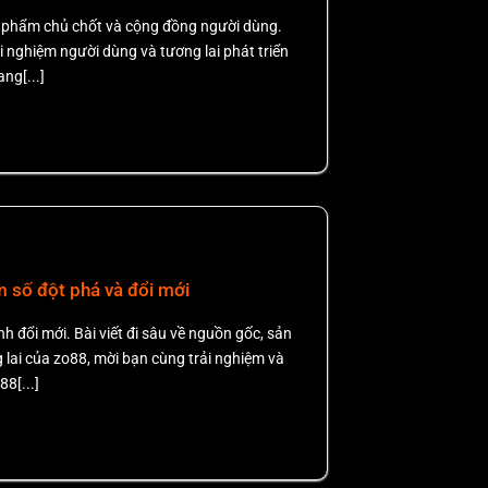
n phẩm chủ chốt và cộng đồng người dùng.
ải nghiệm người dùng và tương lai phát triển
ng[...]
i mã xác thực.
ước
phút nếu bạn đã chuẩn bị đủ thông tin.
m số đột phá và đổi mới
đổi mới. Bài viết đi sâu về nguồn gốc, sản
 tiên nhấp link được giới thiệu trực tiếp từ
hoặc lưu lại
 lai của zo88, mời bạn cùng trải nghiệm và
8[...]