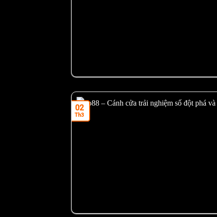
Bạn có thể thực hiện
dang ky Zo88
trên máy tính, điện th
Không dùng tr
Hư
02
Dưới đây là quy trình chi tiết để tạo tài khoản Zo88 trên 
Th3
Trước khi nhập bất kỳ dữ liệu nào, bạn cần đảm bảo mình
đường dẫn thân quen để tránh nhầm các trang mạo danh 