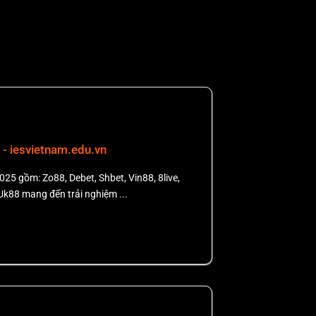
i - iesvietnam.edu.vn
025 gồm: Zo88, Debet, Shbet, Vin88, 8live,
 Uk88 mang đến trải nghiệm ...
ý