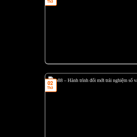
Th3
Zo88 hoạt động theo mô hình nhà cái quốc tế, cung cấp n
nhà cung cấp game lớn, tích hợp các sản phẩm casino liv
năng như nhận thưởng, lưu lịch sử cược, tham gia sự ki
Khi hoàn tất đăng ký tại
, người chơi có thể nhận được nhi
Bảo mật tài khoản
: Dữ 
Thanh toán đa kênh
: Hỗ trợ 
Khuyến mãi định kỳ
: Chỉ thành viên
02
Th3
Hỗ trợ 24/7
: Đội 
Zo88 tối ưu giao diện tiếng Việt, bộ phận hỗ trợ hiểu rõ
để phù hợp với mức vốn phổ biến, từ vài chục nghìn cho
gọn, Zo88 là lựa chọn đáng cân nhắc.