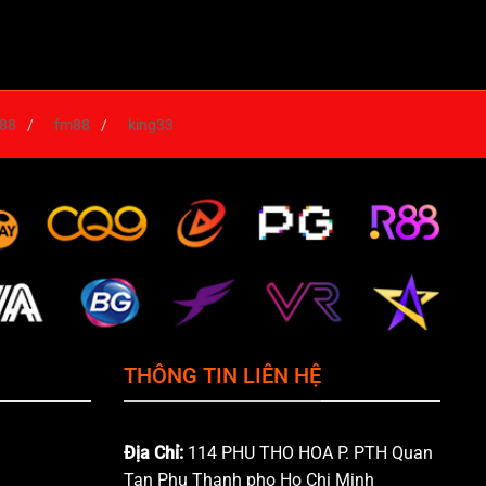
ểu mẫu đăng ký tài khoản mới với các trường thông tin cơ
o88
fm88
king33
D hoặc số điện thoại.
 tự đặc biệt.
 tả.
n quốc tế.
THÔNG TIN LIÊN HỆ
ợc thưởng.
Địa Chỉ:
114 PHU THO HOA P. PTH Quan
Tan Phu Thanh pho Ho Chi Minh