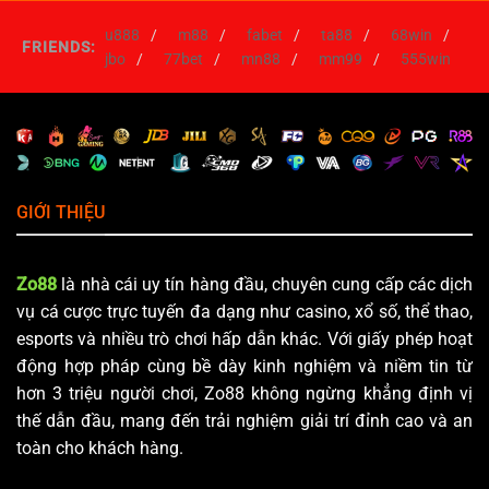
Chúng tôi trang bị hệ thống tường lửa (Firewall) vững chắc
u888
m88
fabet
ta88
68win
FRIENDS:
để ngăn chặn các truy cập trái phép từ bên ngoài, đảm bảo
jbo
77bet
mn88
mm99
555win
cơ sở dữ liệu luôn trong trạng thái an toàn.
Công nghệ mã hóa SSL 128-bit
Mọi dữ liệu truyền tải giữa thiết bị của người chơi và máy
chủ Zo88 đều được mã hóa bằng công nghệ SSL (Secure
GIỚI THIỆU
Socket Layer) 128-bit. Điều này đồng nghĩa với việc ngay
cả khi dữ liệu bị đánh cắp trên đường truyền, hacker cũng
không thể giải mã để đọc được nội dung.
Zo88
là nhà cái uy tín hàng đầu, chuyên cung cấp các dịch
vụ cá cược trực tuyến đa dạng như casino, xổ số, thể thao,
5. Quy Định Về Chia Sẻ Dữ Liệu Với Bên Thứ Ba
esports và nhiều trò chơi hấp dẫn khác. Với giấy phép hoạt
động hợp pháp cùng bề dày kinh nghiệm và niềm tin từ
Zo88 cam kết
tôn trọng quyền riêng tư (quyen rieng tu)
hơn 3 triệu người chơi, Zo88 không ngừng khẳng định vị
tuyệt đối. Chúng tôi KHÔNG bán, cho thuê hoặc trao đổi
thế dẫn đầu, mang đến trải nghiệm giải trí đỉnh cao và an
thông tin cá nhân của thành viên cho bất kỳ bên thứ ba
toàn cho khách hàng.
nào vì mục đích thương mại.