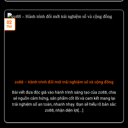
Thông tin liên lạc:
Số điện thoại chính chủ, địa chỉ email.
Dữ liệu tài chính:
Thông tin tài khoản ngân hàng hoặc ví
02
điện tử để phục vụ quy trình Nạp/Rút tiền.
Th3
1.2. Thông tin thu thập tự động
Hệ thống máy chủ của Zo88 sẽ tự động ghi nhận các
thông số kỹ thuật khi bạn truy cập vào
:
Địa chỉ IP (Internet Protocol).
Loại thiết bị, hệ điều hành và trình duyệt đang sử dụng.
zo88 – Hành trình đổi mới trải nghiệm số và cộng đồng
Thời gian truy cập và các hành vi tương tác trên trang web.
Bài viết đưa độc giả vào hành trình sáng tạo của zo88, chia
sẻ nguồn cảm hứng, sản phẩm cốt lõi và cam kết mang lại
Lưu ý: Chúng tôi không thu thập thông tin nhạy cảm liên
trải nghiệm số an toàn, nhanh nhạy. Bạn sẽ hiểu rõ bản sắc
quan đến chủng tộc, tôn giáo hay quan điểm chính trị của
zo88, nhận diện lợi[...]
người chơi.
2. Mục Đích Sử Dụng Thông Tin Tại Zo88