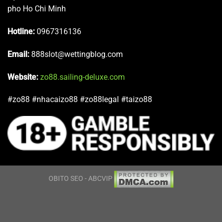
số và ký tự đặc biệt).
pho Ho Chi Minh
Hotline:
0967316136
Trach nhiem bao mat tai khoan ca cuoc cua nguoi choi
Email:
888slot@wettingblog.com
Kết Luận
Website:
zo88.sailing-deluxe.com
Chính sách
quyền riêng tư (quyen rieng tu)
tại
được xây
dựng dựa trên sự tôn trọng và bảo vệ tối đa lợi ích của
#zo88 #nhacaizo88 #zo88legal #taizo88
khách hàng.
Zo88
cam kết không ngừng nâng cấp hệ
thống an ninh để mang lại sân chơi cá cược an toàn, minh
bạch và đẳng cấp nhất. Nếu bạn có bất kỳ thắc mắc nào
về chính sách này, vui lòng liên hệ ngay với bộ phận CSKH
24/7 của chúng tôi để được giải đáp.
OBITO SEO - ABCVIP