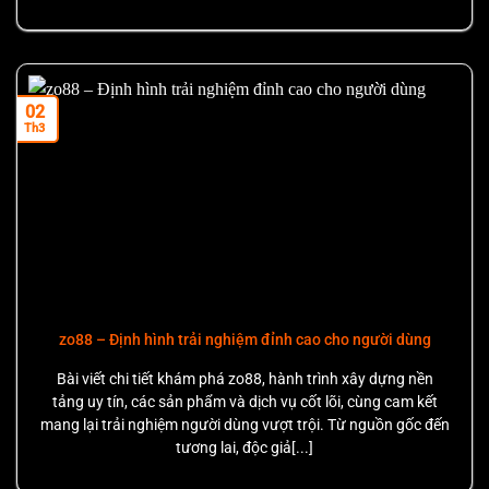
Khuyến mãi, hoàn trả và VIP tại zo88
Kinh nghiệm chơi casino trên zo88 an toàn, hiệu quả
So sánh zo88 với các nhà cái casino khác
02
Th3
Câu hỏi thường gặp về zo88
Kết luận
Giới thiệu tổng quan về zo88
Zo88 là nhà cái casino trực tuyến hoạt động theo mô hình
cổng game giải trí trực tuyến, tập trung vào các sản phẩm
casino, thể thao, slot game và game bài đổi thưởng. Nền
zo88 – Định hình trải nghiệm đỉnh cao cho người dùng
tảng này hướng tới người chơi tại thị trường châu Á, trong
đó có Việt Nam, với giao diện tối ưu cho di động, hỗ trợ
Bài viết chi tiết khám phá zo88, hành trình xây dựng nền
ngôn ngữ dễ hiểu và tỷ lệ trả thưởng cạnh tranh.
tảng uy tín, các sản phẩm và dịch vụ cốt lõi, cùng cam kết
mang lại trải nghiệm người dùng vượt trội. Từ nguồn gốc đến
tương lai, độc giả[...]
Thay vì chỉ tập trung vào một vài trò chơi, zo88 xây dựng
một hệ sinh thái đa mảng, liên kết với nhiều nhà cung cấp