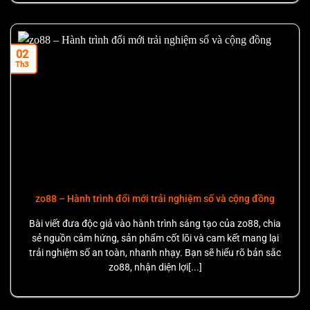
game casino lớn trên thị trường. Điều này giúp người chơi
có thể trải nghiệm từ baccarat, roulette, blackjack, tài xỉu,
sicbo đến hàng trăm slot khác nhau chỉ trong một tài
02
khoản duy nhất.
Th3
Vì sao nhiều người chơi chọn zo88 để giải trí
casino?
Trong bối cảnh có rất nhiều nhà cái và cổng casino trực
tuyến, việc zo88 vẫn thu hút được lượng người chơi ổn
định xuất phát từ một số điểm khác biệt rõ ràng về sản
phẩm và dịch vụ.
zo88 – Hành trình đổi mới trải nghiệm số và cộng đồng
Giấy phép, minh bạch và độ uy tín
Bài viết đưa độc giả vào hành trình sáng tạo của zo88, chia
sẻ nguồn cảm hứng, sản phẩm cốt lõi và cam kết mang lại
Một cổng casino muốn tồn tại lâu dài phải dựa trên nền
trải nghiệm số an toàn, nhanh nhạy. Bạn sẽ hiểu rõ bản sắc
tảng pháp lý và cơ chế kiểm toán rõ ràng. Zo88 hợp tác với
zo88, nhận diện lợi[...]
các nhà phát hành game đã được cấp phép bởi những tổ
chức quản lý cá cược uy tín quốc tế như Curacao, Isle of
Man hoặc PAGCOR (tùy nhà cung cấp). Mỗi trò chơi đều