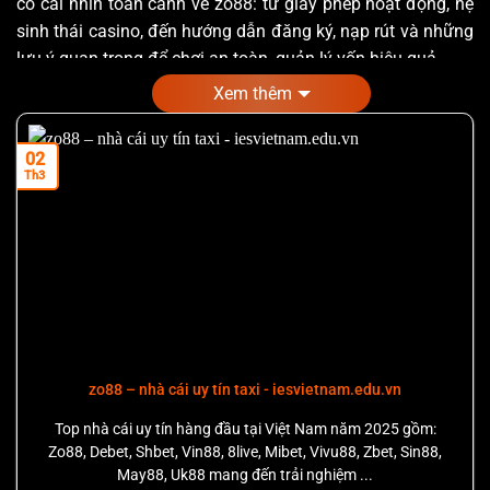
có cái nhìn toàn cảnh về zo88: từ giấy phép hoạt động, hệ
sinh thái casino, đến hướng dẫn đăng ký, nạp rút và những
lưu ý quan trọng để chơi an toàn, quản lý vốn hiệu quả.
Xem thêm
Danh mục nội dung
Giới thiệu tổng quan về zo88
02
Th3
Vì sao nhiều người chơi chọn zo88 để giải trí casino?
Hệ sinh thái casino tại zo88
Live casino – Trải nghiệm sòng bạc thật
Slot game & jackpot
Casino bài & game truyền thống Việt
Cược thể thao & eSports
zo88 – nhà cái uy tín taxi - iesvietnam.edu.vn
Top nhà cái uy tín hàng đầu tại Việt Nam năm 2025 gồm:
Hướng dẫn đăng ký và bảo mật tài khoản zo88
Zo88, Debet, Shbet, Vin88, 8live, Mibet, Vivu88, Zbet, Sin88,
May88, Uk88 mang đến trải nghiệm ...
Các phương thức nạp rút tiền tại zo88